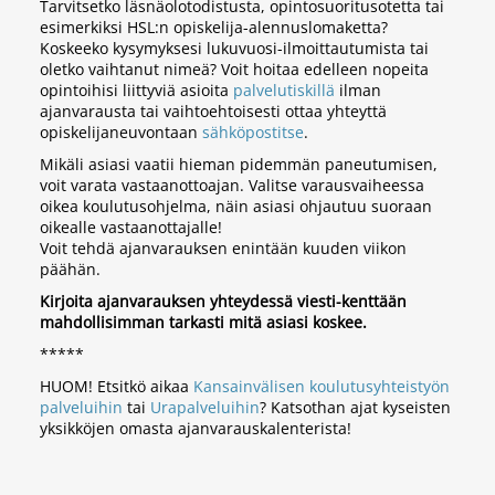
Tarvitsetko läsnäolotodistusta, opintosuoritusotetta tai
esimerkiksi HSL:n opiskelija-alennuslomaketta?
Koskeeko kysymyksesi lukuvuosi-ilmoittautumista tai
oletko vaihtanut nimeä? Voit hoitaa edelleen nopeita
opintoihisi liittyviä asioita
palvelutiskillä
ilman
ajanvarausta tai vaihtoehtoisesti ottaa yhteyttä
opiskelijaneuvontaan
sähköpostitse
.
Mikäli asiasi vaatii hieman pidemmän paneutumisen,
voit varata vastaanottoajan. Valitse varausvaiheessa
oikea koulutusohjelma, näin asiasi ohjautuu suoraan
oikealle vastaanottajalle!
Voit tehdä ajanvarauksen enintään kuuden viikon
päähän.
Kirjoita ajanvarauksen yhteydessä viesti-kenttään
mahdollisimman tarkasti mitä asiasi koskee.
*****
HUOM! Etsitkö aikaa
Kansainvälisen koulutusyhteistyön
palveluihin
tai
Urapalveluihin
? Katsothan ajat kyseisten
yksikköjen omasta ajanvarauskalenterista!