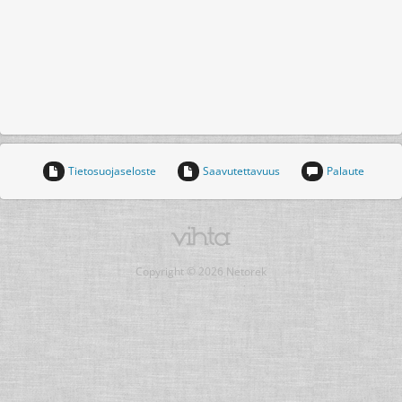
Tietosuojaseloste
Saavutettavuus
Palaute
Copyright © 2026 Netorek