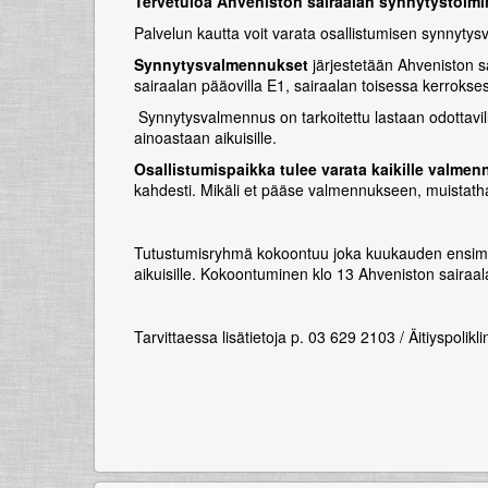
Tervetuloa Ahveniston sairaalan synnytystoim
Palvelun kautta voit varata osallistumisen synnyt
Synnytysvalmennukset
järjestetään
Ahveniston sa
sairaalan pääovilla E1, sairaalan toisessa kerrokse
Synnytysvalmennus on tarkoitettu lastaan odottavil
ainoastaan aikuisille.
Osallistumispaikka tulee varata kaikille valmen
kahdesti.
Mikäli et pääse valmennukseen, muistatha
Tutustumisryhmä kokoontuu joka kuukauden ensimmäin
aikuisille. Kokoontuminen klo 13 Ahveniston sairaal
Tarvittaessa lisätietoja p. 03 629 2103 / Äitiyspolikl