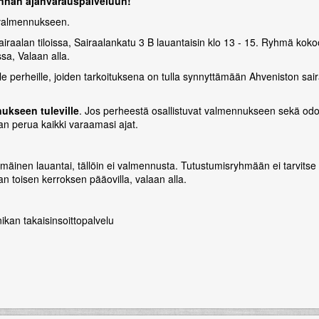
innan ajanvarauspalveluun!
ysvalmennukseen.
iraalan tiloissa, Sairaalankatu 3 B lauantaisin klo 13 - 15. Ryhmä k
ssa, Valaan alla.
le perheille, joiden tarkoituksena on tulla synnyttämään Ahveniston sai
nukseen tuleville
. Jos perheestä osallistuvat valmennukseen sekä odott
n perua kaikki varaamasi ajat.
en lauantai, tällöin ei valmennusta. Tutustumisryhmään ei tarvitse i
an toisen kerroksen pääovilla, valaan alla.
inikan takaisinsoittopalvelu