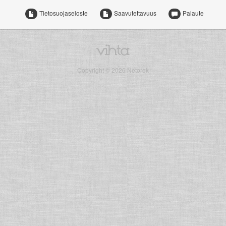
Tietosuojaseloste
Saavutettavuus
Palaute
Copyright © 2026 Netorek