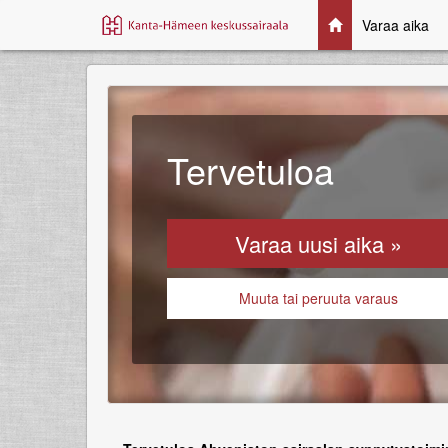
Siirry pääsisältöön
Varaa aika
Tervetuloa
Varaa uusi aika
»
Muuta tai peruuta varaus