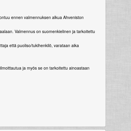
okoontuu ennen valmennuksen alkua Ahveniston
raalaan.
Valmennus on suomenkielinen ja tarkoitettu
aja että puoliso/tukihenkilö, varataan aika
lmoittautua ja myös se on tarkoitettu ainoastaan